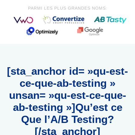
PARMI LES PLUS GRANDES NOMS:
[sta_anchor id= »qu-est-
ce-que-ab-testing »
unsan= »qu-est-ce-que-
ab-testing »]Qu’est ce
Que l’A/B Testing?
[/sta_anchor]