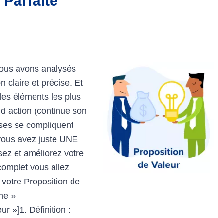
 Parfaite
nous avons analysés
 claire et précise. Et
 des éléments les plus
nd action (continue son
oses se compliquent
 vous avez juste UNE
sez et améliorez votre
complet vous allez
votre Proposition de
rme »
r »]1. Définition :