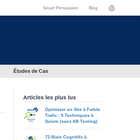
Smart Persuasion
Blog
Études de Cas
Articles les plus lus
Optimiser un Site à Faible
Trafic : 5 Techniques à
Suivre (sans AB Testing)
72 Biais Cognitifs à