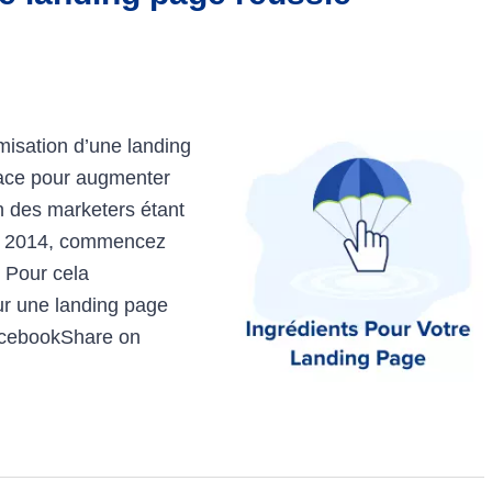
misation d’une landing
cace pour augmenter
n des marketers étant
en 2014, commencez
! Pour cela
ur une landing page
FacebookShare on